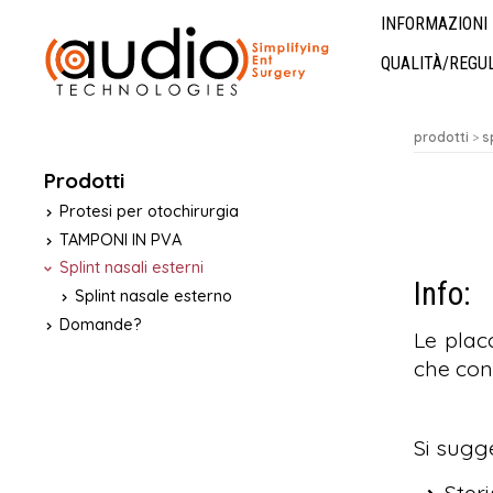
INFORMAZIONI 
QUALITÀ/REGU
prodotti
>
s
Prodotti
Protesi per otochirurgia
TAMPONI IN PVA
Splint nasali esterni
Info:
Splint nasale esterno
Domande?
Le plac
che con
Si sugge
Ster