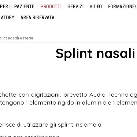
PER IL PAZIENTE
PRODOTTI
SERVIZI
VIDEO
FORMAZIONE
LATORY
AREA RISERVATA
PROTESI PER OTOCHIRURGIA
TAMPONI IN PVA
SPLINT NASALI ESTERNI
DOMANDE?
MATERIALE PER MARKETING
SERVIZI DI OUTSOURCING
TERMINI E CONDIZIONI
plint nasali esterni
Splint nasali
chette con digitazioni, brevetto Audio Technologi
tengono 1 elemento rigido in aluminio e 1 eleme
risce di utilizzare gli splint insieme a:
istrip per cerottazione