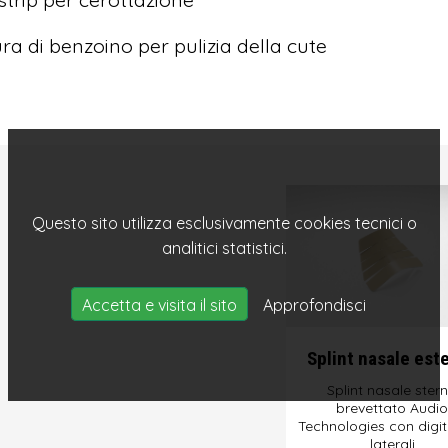
ura di benzoino per pulizia della cute
Questo sito utilizza esclusivamente cookies tecnici o
analitici statistici.
Accetta e visita il sito
Approfondisci
Splint nasale est
Splint nasale ster
brevettato Audio
Technologies con digit
laterali