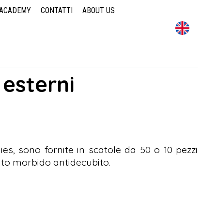
/ACADEMY
CONTATTI
ABOUT US
CONTATTI
SONDAGGIO
AZIENDA
STORIA
VIDEO AZIENDALE
 esterni
es, sono fornite in scatole da 50 o 10 pezzi
nto morbido antidecubito.