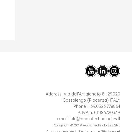
Address: Via dell'Artigianato 8 | 29020
Gossolengo (Piacenza) ITALY
Phone:
+39.0523.778864
P. IVA n. 01086720339
email:
info@audiotechnologies.it
Copyright © 2019 Audio Technologies SRL
All rights reserved |
Realizzazione Sito Internet