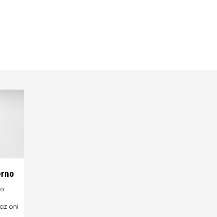
erno
no
azioni