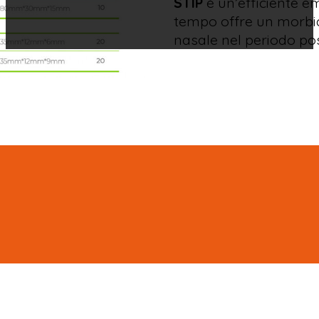
STIP
è un’efficiente e
tempo offre un morbid
nasale nel periodo po