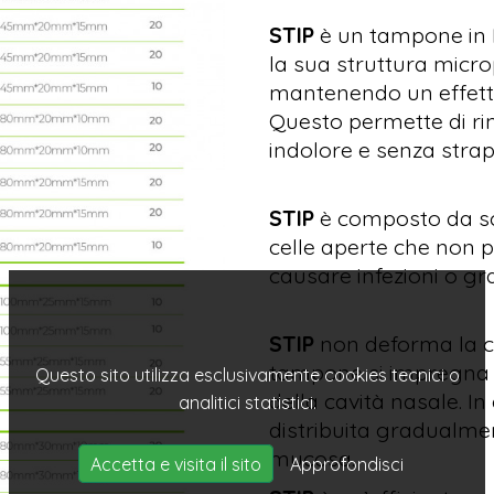
STIP
è un tampone in 
la sua struttura mic
mantenendo un effetto 
Questo permette di rim
indolore e senza stra
STIP
è composto da sch
celle aperte che non 
causare infezioni o g
STIP
non deforma la ca
tampone si impregna 
Questo sito utilizza esclusivamente cookies tecnici o
della cavità nasale. I
analitici statistici.
distribuita gradualmen
mucosa.
Accetta e visita il sito
Approfondisci