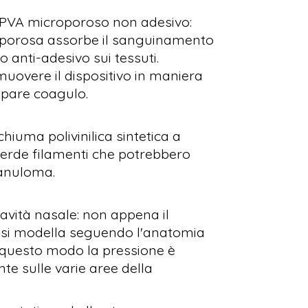
PVA microporoso non adesivo:
roporosa assorbe il sanguinamento
anti-adesivo sui tessuti.
uovere il dispositivo in maniera
ppare coagulo.
iuma polivinilica sintetica a
perde filamenti che potrebbero
ranuloma.
vità nasale: non appena il
si modella seguendo l'anatomia
n questo modo la pressione è
te sulle varie aree della