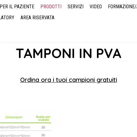
PER IL PAZIENTE
PRODOTTI
SERVIZI
VIDEO
FORMAZIONE
LATORY
AREA RISERVATA
PROTESI PER OTOCHIRURGIA
TAMPONI IN PVA
SPLINT NASALI ESTERNI
DOMANDE?
MATERIALE PER MARKETING
SERVIZI DI OUTSOURCING
TERMINI E CONDIZIONI
TAMPONI IN PVA
Ordina ora i tuoi campioni gratuiti